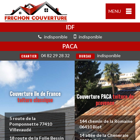
MENU
IDF
indisponible
indisponible
PACA
04 82 29 28 32
indisponible
CHANTIER
BUREAU
Couverture Ile de France
Couverture PACA
toiture de
toiture classique
provence
5 route de la
144 chemin de la Romaine
Pomponnette 77410
06410 Biot
Villevaudé
14 allée de la Cheneraie
18 route de la Folie Bessin